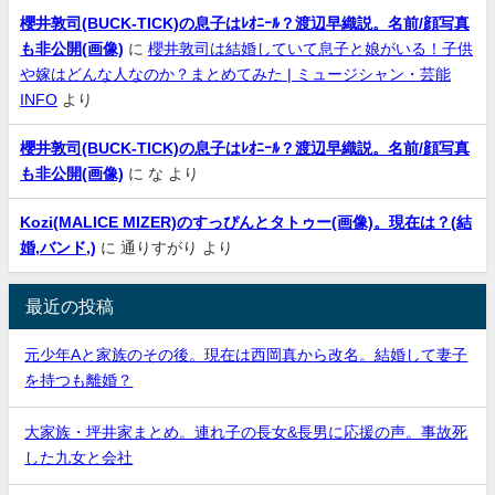
櫻井敦司(BUCK-TICK)の息子はﾚｵﾆｰﾙ？渡辺早織説。名前/顔写真
も非公開(画像)
に
櫻井敦司は結婚していて息子と娘がいる！子供
や嫁はどんな人なのか？まとめてみた | ミュージシャン・芸能
INFO
より
櫻井敦司(BUCK-TICK)の息子はﾚｵﾆｰﾙ？渡辺早織説。名前/顔写真
も非公開(画像)
に
な
より
Kozi(MALICE MIZER)のすっぴんとタトゥー(画像)。現在は？(結
婚,バンド,)
に
通りすがり
より
最近の投稿
元少年Aと家族のその後。現在は西岡真から改名。結婚して妻子
を持つも離婚？
大家族・坪井家まとめ。連れ子の長女&長男に応援の声。事故死
した九女と会社