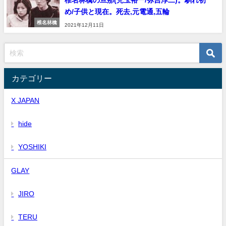
椎名林檎の旦那(児玉裕一/弥吉淳二)。馴れ初
め/子供と現在。死去,元電通,五輪
椎名林檎
2021年12月11日
カテゴリー
X JAPAN
hide
YOSHIKI
GLAY
JIRO
TERU