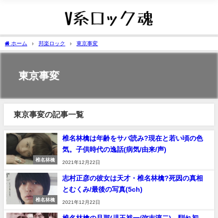
ホーム
邦楽ロック
東京事変
東京事変
東京事変の記事一覧
椎名林檎は年齢をサバ読み?現在と若い頃の色
気。子供時代の逸話(病気/由来/声)
椎名林檎
2021年12月22日
志村正彦の彼女は天才・椎名林檎?死因の真相
とむくみ/最後の写真(5ch)
椎名林檎
2021年12月22日