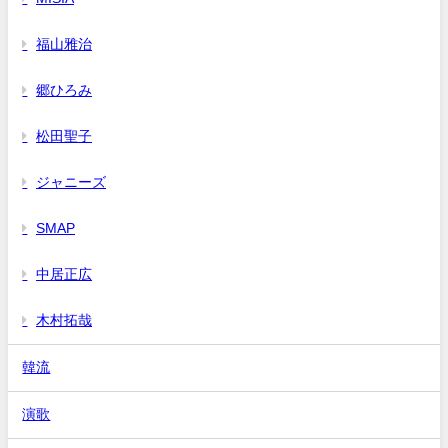
福山雅治
郷ひろみ
松田聖子
ジャニーズ
SMAP
中居正広
木村拓哉
韓流
演歌