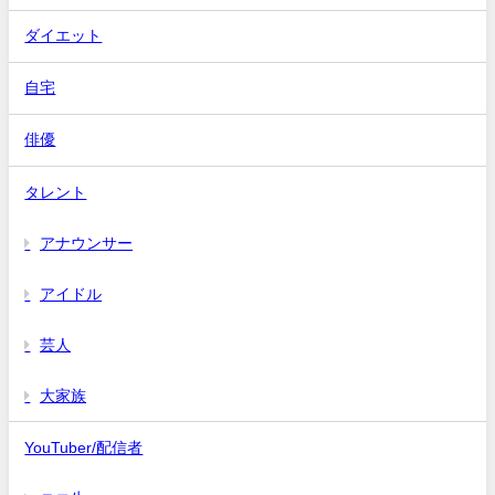
ダイエット
自宅
俳優
タレント
アナウンサー
アイドル
芸人
大家族
YouTuber/配信者