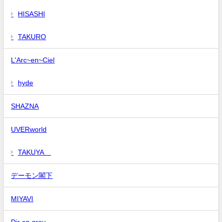
HISASHI
TAKURO
L'Arc~en~Ciel
hyde
SHAZNA
UVERworld
TAKUYA∞
デーモン閣下
MIYAVI
Dir en grey