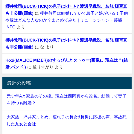
櫻井敦司(BUCK-TICK)の息子はﾚｵﾆｰﾙ？渡辺早織説。名前/顔写真
も非公開(画像)
に
櫻井敦司は結婚していて息子と娘がいる！子供
や嫁はどんな人なのか？まとめてみた | ミュージシャン・芸能
INFO
より
櫻井敦司(BUCK-TICK)の息子はﾚｵﾆｰﾙ？渡辺早織説。名前/顔写真
も非公開(画像)
に
な
より
Kozi(MALICE MIZER)のすっぴんとタトゥー(画像)。現在は？(結
婚,バンド,)
に
通りすがり
より
最近の投稿
元少年Aと家族のその後。現在は西岡真から改名。結婚して妻子
を持つも離婚？
大家族・坪井家まとめ。連れ子の長女&長男に応援の声。事故死
した九女と会社