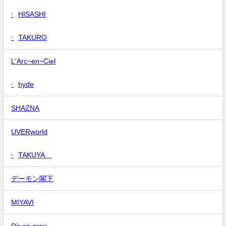
HISASHI
TAKURO
L'Arc~en~Ciel
hyde
SHAZNA
UVERworld
TAKUYA∞
デーモン閣下
MIYAVI
Dir en grey