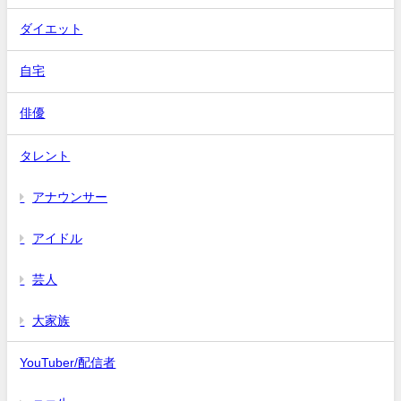
ダイエット
自宅
俳優
タレント
アナウンサー
アイドル
芸人
大家族
YouTuber/配信者