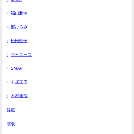
福山雅治
郷ひろみ
松田聖子
ジャニーズ
SMAP
中居正広
木村拓哉
韓流
演歌