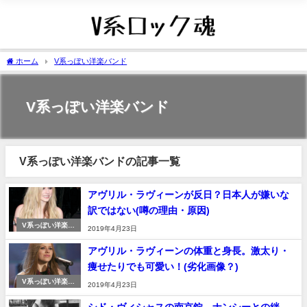
ホーム
V系っぽい洋楽バンド
V系っぽい洋楽バンド
V系っぽい洋楽バンドの記事一覧
アヴリル・ラヴィーンが反日？日本人が嫌いな
訳ではない(噂の理由・原因)
V系っぽい洋楽バ
2019年4月23日
ンド
アヴリル・ラヴィーンの体重と身長。激太り・
痩せたりでも可愛い！(劣化画像？)
V系っぽい洋楽バ
2019年4月23日
ンド