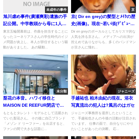
未成年の事件
京
旭川虐め事件(廣瀬爽彩)遺族の手
京( Dir en grey)の髪型とﾒｲｸの歴
記公開。中学教頭から母に1人の
史(画像)。現在~若い頃(ﾃﾞﾋﾞｭｰ当
命の為に10人未来発言
時).今はｽｯﾋﾟﾝ？
東京五輪開幕前は、作曲を担当することに
Dir en greyのボーカルとしてカリスマ的な
なったコーネリアスさんの学生時代のイジ
人気を誇る京さん。 メディアへの出演が
メ問題が炎上し、本人が辞任するという騒
控えめでありながらも、多くのバンドマン
動がありました。 あの騒動...
が京さんに憧れ...
未分類
ジャニーズ
梨花の本音。ハワイ移住と
手越祐也 柏木由紀の現在。浴衣
MAISON DE REEFUR閉店で実
写真流出の犯人は?風呂のはガセ
業家と残像
もともとタレント・モデルとして活躍され
ジャニーズ事務所を退所したということ
ていた梨花さん。 その後に自己ブランド
で、手越祐也さんの今後の活動が注目され
「メゾン ド リーファー」を出店すると、
ています。 仕事の面で、自分なりにやり
ファンの間で大きな話題に...
たいことがあったの決断。 応...