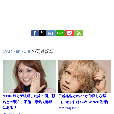
LINE
L'Arc~en~Ciel
の関連記事
tetsu(ﾗﾙｸ)が結婚した嫁・酒井彩
手越祐也とhydeが仲良しな理
名との現在。不倫・浮気で離婚
由。遊ぶ仲はｲﾝｽﾀTwitter(謝罪)
はある？
2023年9月13日