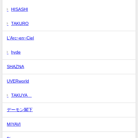
HISASHI
TAKURO
L'Arc~en~Ciel
hyde
SHAZNA
UVERworld
TAKUYA∞
デーモン閣下
MIYAVI