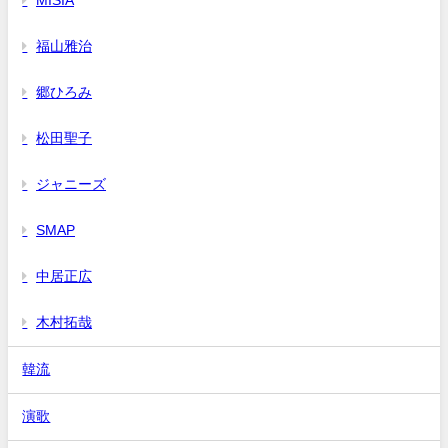
MISIA
福山雅治
郷ひろみ
松田聖子
ジャニーズ
SMAP
中居正広
木村拓哉
韓流
演歌