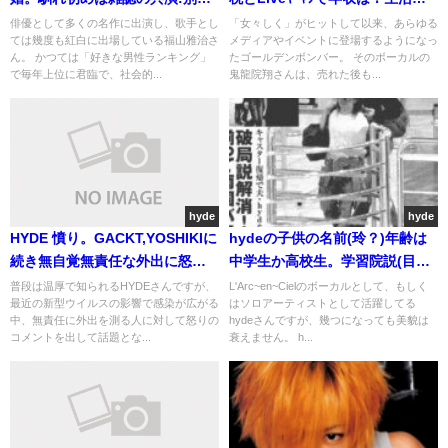
とｽﾄｰｶｰ。子供の父
質素
俳優として多くの名作に出演し、歌手とし
「女々しく」がヒットして以来、あらゆる
ては幾度も紅白に出場している福山雅治さ
メディアやイベントに登場するようになっ
ん。 かつては「好きな男性ランキング」
たゴールデンボンバー。 そのボーカルの
で毎年上位に君臨で、社会的...
鬼龍院翔さんは、売れた後も...
hyde
hyde
HYDE 憤り。GACKT,YOSHIKIに
hydeの子供の名前(玲？)年齢は
続き無自覚無責任な外出に怒り
中学生か高校生。学習院説(目撃
コメント
談)
普段は温厚で知られるHYDEさんですが、
L'Arc~en~Cielのボーカルとして、もしく
最近の新型ウイルスの影響で感染が広がる
はソロアーティストとして活躍してる
中、無責任に外出を測る人に対して怒りの
hydeさんですが、幾つになっても美貌は
コメントを出して話題とな...
衰えません。 h...