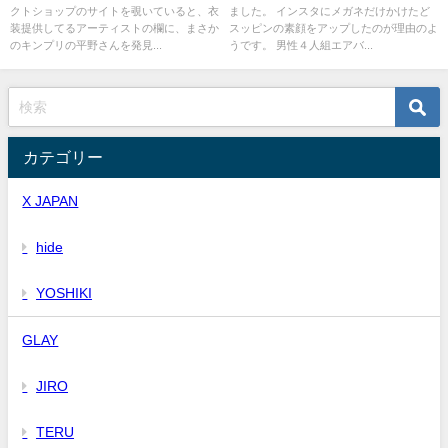
クトショップのサイトを覗いていると、衣
ました。 インスタにメガネだけかけたど
装提供してるアーティストの欄に、まさか
スッピンの素顔をアップしたのが理由のよ
のキンプリの平野さんを発見...
うです。 男性４人組エアバ...
カテゴリー
X JAPAN
hide
YOSHIKI
GLAY
JIRO
TERU