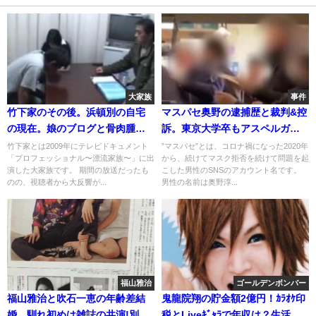
大家族
事件
竹下家のその後。浜頓別の自宅
マスパセ奥野の逮捕歴と裁判&控
の現在。娘のブログと骨肉腫の
訴。東京大学卒もアスペルガ
噂
ー？現在の結婚と嫁
竹下家とは2009年にテレビドキュメント
”マスパセ”とは、コロナ禍になった2020年
「プロフェッショナル〜漂流家族〜」に出
から、続けてマスク拒否を続けて問題を起
演した大家族です。 期間の放送だったも
こした男性のSNSのアカウント名です。
のの、視聴者から大反響が...
男性の名前は奥野淳...
福山雅治
ゴールデンボンバー
福山雅治と吹石一恵の年齢差結
鬼龍院翔の貯金額2億円！ｶﾗｵｹ印
婚。馴れ初めは雑誌の共演!別居
税とLiveｷﾞｬﾗで年収は？生活は