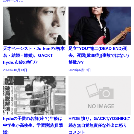
2024年5月3日
天才ベーシスト・Ju-kenの噂(本
足立“YOU”祐二(DEAD END)死
名・結婚・離婚)。GACKT,
去。死因[敗血症](事故ではない)
hyde,布袋のｻﾎﾟﾒﾝ
解散か?
2020年10月13日
2020年6月19日
hydeの子供の名前(玲？)年齢は
HYDE 憤り。GACKT,YOSHIKIに
中学生か高校生。学習院説(目撃
続き無自覚無責任な外出に怒り
談)
コメント