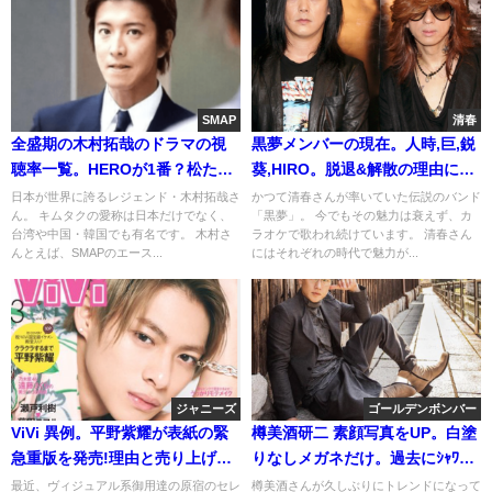
SMAP
清春
全盛期の木村拓哉のドラマの視
黒夢メンバーの現在。人時,巨,鋭
聴率一覧。HEROが1番？松たか
葵,HIRO。脱退&解散の理由に借
子との関係
金？
日本が世界に誇るレジェンド・木村拓哉さ
かつて清春さんが率いていた伝説のバンド
ん。 キムタクの愛称は日本だけでなく、
「黒夢」。 今でもその魅力は衰えず、カ
台湾や中国・韓国でも有名です。 木村さ
ラオケで歌われ続けています。 清春さん
んとえば、SMAPのエース...
にはそれぞれの時代で魅力が...
ジャニーズ
ゴールデンボンバー
ViVi 異例。平野紫耀が表紙の緊
樽美酒研二 素顔写真をUP。白塗
急重版を発売!理由と売り上げ
りなしメガネだけ。過去にｼｬﾜｰ(ｲ
は？画像
ｹﾒﾝ画像)
最近、ヴィジュアル系御用達の原宿のセレ
樽美酒さんが久しぶりにトレンドになって