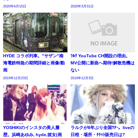
2020年6月15日
2020年3月31日
HYDE コラボ列車。"サザン"南
ﾗﾙｸ YouTube CH開設の理由。
海電鉄特急の期間詳細と画像/動
MV公開に新曲へ期待!解散危機は
画
ない
2019年12月23日
2019年12月3日
YOSHIKIのインスタの美人履
ラルクが8年ぶり全国ﾂｱｰ。liveの
歴。浜崎あゆみ, hyde,彼女(画
日程・場所・ﾁｹｯﾄ販売日は?