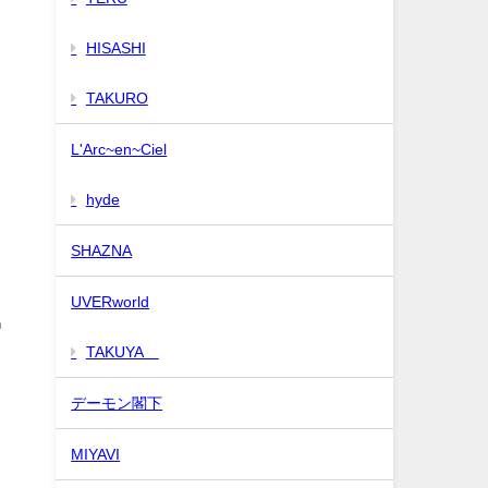
HISASHI
TAKURO
L'Arc~en~Ciel
hyde
SHAZNA
。
UVERworld
男
TAKUYA∞
デーモン閣下
MIYAVI