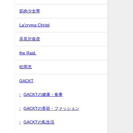
筋肉少女帯
La'cryma Christi
高見沢俊彦
the Raid.
松岡充
GACKT
GACKTの健康・食事
GACKTの美容・ファッション
GACKTの私生活