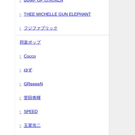
BUMP OF CHICKEN
THEE MICHELLE GUN ELEPHANT
フジファブリック
邦楽ポップ
Cocco
ゆず
GReeeeN
菅田将暉
SPEED
玉置浩二