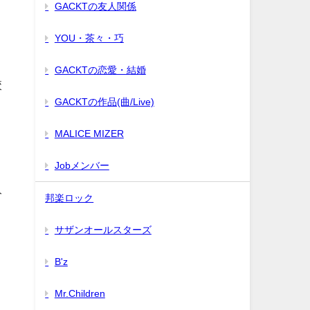
GACKTの友人関係
YOU・茶々・巧
GACKTの恋愛・結婚
校
GACKTの作品(曲/Live)
MALICE MIZER
Jobメンバー
み
邦楽ロック
サザンオールスターズ
B'z
Mr.Children