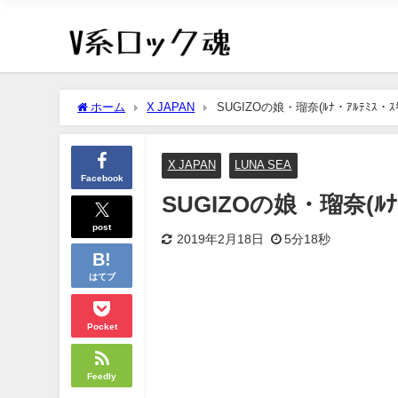
ホーム
X JAPAN
SUGIZOの娘・瑠奈(ﾙﾅ・ｱﾙﾃﾐｽ・
X JAPAN
LUNA SEA
Facebook
SUGIZOの娘・瑠奈(ﾙﾅ
post
2019年2月18日
5分18秒
はてブ
Pocket
Feedly