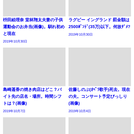
枡田絵理奈 堂林翔太夫妻の子供
ラグビー イングランド 罰金額は
運動会のお弁当(画像)。馴れ初め
2500ﾎﾟﾝﾄﾞ(35万)以下。何故ﾀﾞﾒ?
と現在
2019年10月30日
2019年10月30日
島崎遥香の焼き肉店はどこ？バ
佐藤しのぶ(ｵﾍﾟﾗ歌手)死去。現在
イト先の店名・場所。時間シフ
の夫。コンサート予定びっしり
トは？(画像)
(画像)
2019年10月7日
2019年10月4日