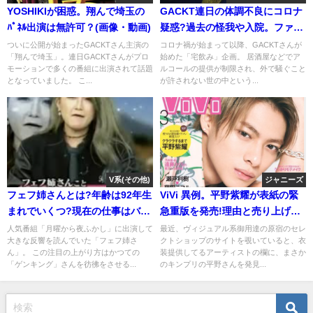
YOSHIKIが困惑。翔んで埼玉の
GACKT連日の体調不良にコロナ
ﾊﾟﾈﾙ出演は無許可？(画像・動画)
疑惑?過去の怪我や入院。ファン
の反応
ついに公開が始まったGACKTさん主演の
コロナ禍が始まって以降、GACKTさんが
「翔んで埼玉」。連日GACKTさんがプロ
始めた「宅飲み」企画。 居酒屋などでア
モーションで多くの番組に出演されて話題
ルコールの提供が制限され、外で騒ぐこと
となっていました。 こ...
が許されない世の中という...
V系(その他)
ジャニーズ
フェフ姉さんとは?年齢は92年生
ViVi 異例。平野紫耀が表紙の緊
まれでいくつ?現在の仕事はバー
急重版を発売!理由と売り上げ
など
は？画像
人気番組「月曜から夜ふかし」に出演して
最近、ヴィジュアル系御用達の原宿のセレ
大きな反響を読んでいた「フェフ姉さ
クトショップのサイトを覗いていると、衣
ん」。 この注目の上がり方はかつての
装提供してるアーティストの欄に、まさか
「ゲンキング」さんを彷彿をさせる...
のキンプリの平野さんを発見...