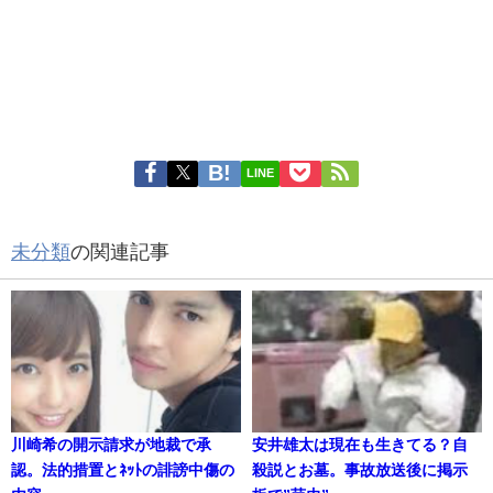
LINE
未分類
の関連記事
川崎希の開示請求が地裁で承
安井雄太は現在も生きてる？自
認。法的措置とﾈｯﾄの誹謗中傷の
殺説とお墓。事故放送後に掲示