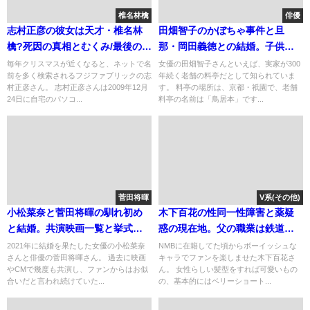
椎名林檎
俳優
志村正彦の彼女は天才・椎名林
田畑智子のかぼちゃ事件と旦
檎?死因の真相とむくみ/最後の写
那・岡田義徳との結婚。子供と
真(5ch)
実家の料亭
毎年クリスマスが近くなると、ネットで名
女優の田畑智子さんといえば、実家が300
前を多く検索されるフジファブリックの志
年続く老舗の料亭だとして知られていま
村正彦さん。 志村正彦さんは2009年12月
す。 料亭の場所は、京都・祇園で、老舗
24日に自宅のパソコ...
料亭の名前は「鳥居本」です...
菅田将暉
V系(その他)
小松菜奈と菅田将暉の馴れ初め
木下百花の性同一性障害と薬疑
と結婚。共演映画一覧と挙式・
惑の現在地。父の職業は鉄道関
子供
係[画像]
2021年に結婚を果たした女優の小松菜奈
NMBに在籍してた頃からボーイッシュな
さんと俳優の菅田将暉さん。 過去に映画
キャラでファンを楽しませた木下百花さ
やCMで幾度も共演し、ファンからはお似
ん。 女性らしい髪型をすれば可愛いもの
合いだと言われ続けていた...
の、基本的にはベリーショート...