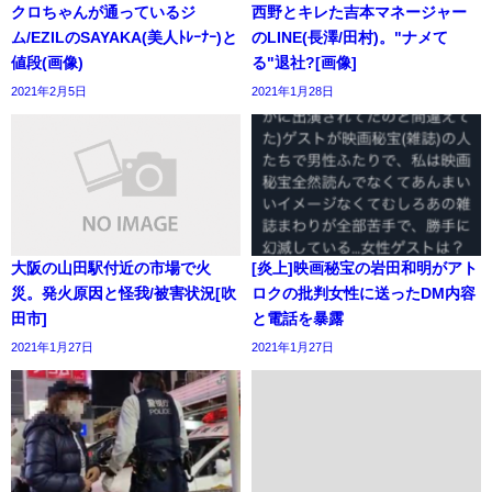
クロちゃんが通っているジ
西野とキレた吉本マネージャー
ム/EZILのSAYAKA(美人ﾄﾚｰﾅｰ)と
のLINE(長澤/田村)。"ナメて
値段(画像)
る"退社?[画像]
2021年2月5日
2021年1月28日
大阪の山田駅付近の市場で火
[炎上]映画秘宝の岩田和明がアト
災。発火原因と怪我/被害状況[吹
ロクの批判女性に送ったDM内容
田市]
と電話を暴露
2021年1月27日
2021年1月27日