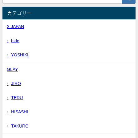
カテゴリー
X JAPAN
hide
YOSHIKI
GLAY
JIRO
TERU
HISASHI
TAKURO