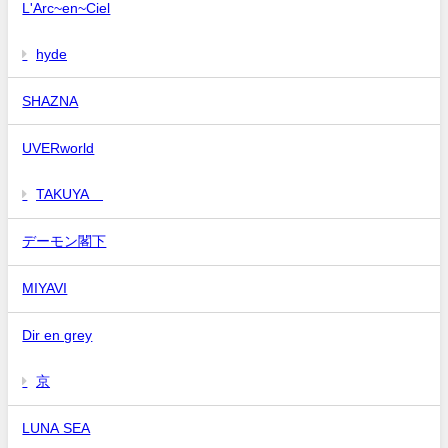
L'Arc~en~Ciel
hyde
SHAZNA
UVERworld
TAKUYA∞
デーモン閣下
MIYAVI
Dir en grey
京
LUNA SEA