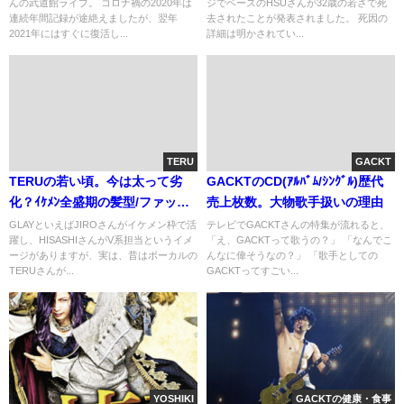
んの武道館ライブ。 コロナ禍の2020年は
ジでベースのHSUさんが32歳の若さで死
連続年間記録が途絶えましたが、翌年
去されたことが発表されました。 死因の
2021年にはすぐに復活し...
詳細は明かされてい...
TERU
GACKT
TERUの若い頃。今は太って劣
GACKTのCD(ｱﾙﾊﾞﾑ/ｼﾝｸﾞﾙ)歴代
化？ｲｹﾒﾝ全盛期の髪型/ファッシ
売上枚数。大物歌手扱いの理由
ョン比較[画像]
GLAYといえばJIROさんがイケメン枠で活
テレビでGACKTさんの特集が流れると、
躍し、HISASHIさんがV系担当というイメ
「え、GACKTって歌うの？」 「なんでこ
ージがありますが、実は、昔はボーカルの
んなに偉そうなの？」 「歌手としての
TERUさんが...
GACKTってすごい...
YOSHIKI
GACKTの健康・食事