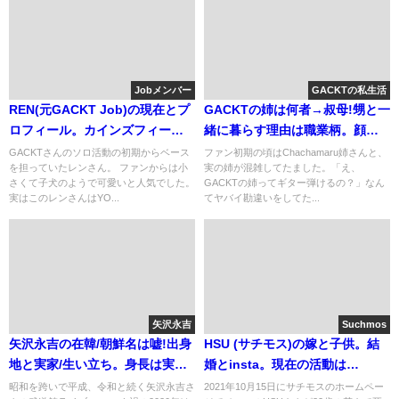
Jobメンバー
GACKTの私生活
REN(元GACKT Job)の現在とプ
GACKTの姉は何者→叔母!甥と一
ロフィール。カインズフィール
緒に暮らす理由は職業柄。顔は
時代(画像)
美人(写真)
GACKTさんのソロ活動の初期からベース
ファン初期の頃はChachamaru姉さんと、
を担っていたレンさん。 ファンからは小
実の姉が混雑してたました。「え、
さくて子犬のようで可愛いと人気でした。
GACKTの姉ってギター弾けるの？」なん
実はこのレンさんはYO...
てヤバイ勘違いをしてた...
矢沢永吉
Suchmos
矢沢永吉の在韓/朝鮮名は嘘!出身
HSU (サチモス)の嫁と子供。結
地と実家/生い立ち。身長は実際
婚とinsta。現在の活動は
177.5?
vaundyやTAIKINGのｻﾎﾟｰﾄ
昭和を跨いで平成、令和と続く矢沢永吉さ
2021年10月15日にサチモスのホームペー