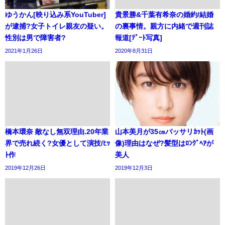
ゆうかん[映り込み系YouTuber]
貴景勝&千葉有希奈の婚約/結婚
が逮捕?女子トイレ親友の疑い。
の裏事情。親方に内緒で週刊誌
性別は男で障害者?
報道[ﾃﾞｰﾄ写真]
2021年1月26日
2020年8月31日
橋本環奈 敵なし無双理由.20年業
山本美月が35㎝バッサリｶｯﾄ(画
界で売れ続く?女優として演技/ﾋｯ
像)理由はなぜ?髪型はﾛﾝｸﾞﾍｱが
ﾄ作
美人
2019年12月26日
2019年12月3日