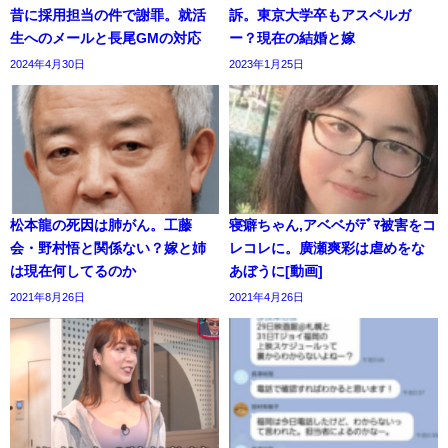
昔に採用担当の件で謝罪。就活
訴。東京大学卒もアスペルガ
生へのメールと長尾GMの対応
ー？現在の結婚と嫁
2024年4月30日
2023年1月25日
松本龍の死因は肺がん。工藤
寝癖ちゃん,アベベがﾃﾞﾏ被害をコ
会・野村悟と関係ない？嫁と姉
レコレに。廣瀬爽彩は虐めをな
は現在何してるのか
あぼうに[動画]
2021年8月26日
2021年4月26日