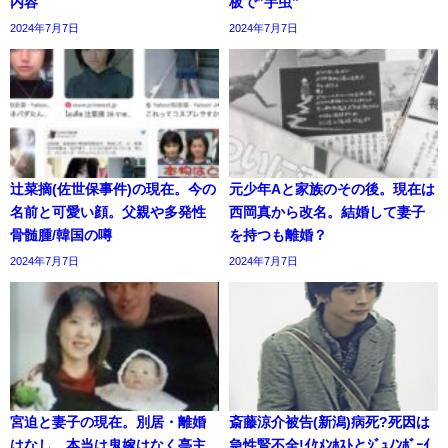
内容
板で”芋虫”
2024年7月7日
2024年7月7日
辻菜摘(佐世保事件)の現在。今の
元少年Aと家族のその後。現在は
名前と可愛い顔。父親や多発性
西岡真から改名。結婚して妻子
骨髄腫/韓国の噂
を持つも離婚？
2024年7月7日
2024年7月7日
宮迫と妻子の現在。別居・離婚
斎藤涼介被告(新潟)病死?死因は
はなし。本当は鬼嫁はなく亭主
急性腎不全!ｲｹﾒﾝﾎｽﾄとｼﾞｭﾉﾝﾎﾞｰｲ