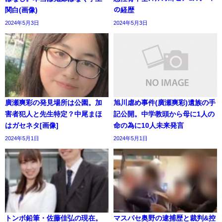
関白(画像)
の経歴
2024年5月3日
2024年5月3日
廣瀬爽彩の発見場所は公園。加
旭川虐め事件(廣瀬爽彩)遺族の手
害者犯人と先生特定？中尾まほ
記公開。中学教頭から母に1人の
はガセネタ[画像]
命の為に10人未来発言
2024年5月1日
2024年5月1日
トンボ鉛筆・佐藤佳弘の現在。
マスパセ奥野の逮捕歴と裁判&控