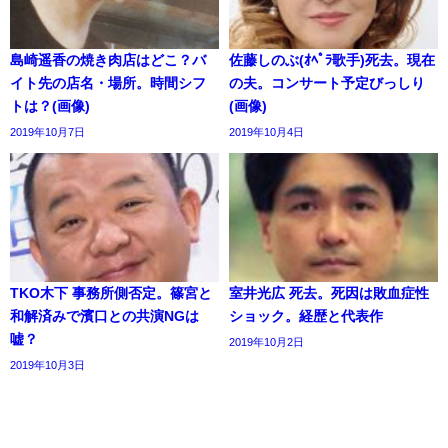
島崎遥香の焼き肉店はどこ？バ
佐藤しのぶ(ｵﾍﾟﾗ歌手)死去。現在
イト先の店名・場所。時間シフ
の夫。コンサート予定びっしり
トは？(画像)
(画像)
2019年10月7日
2019年10月4日
TKO木下 事務所側否定。篠宮と
室井光広 死去。死因は敗血症性
和解済みで濱口との共演NGは
ショック。経歴と代表作
嘘？
2019年10月2日
2019年10月3日