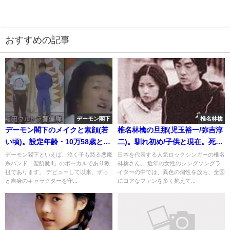
おすすめの記事
デーモン閣下
椎名林檎
デーモン閣下のメイクと素顔(若
椎名林檎の旦那(児玉裕一/弥吉淳
い頃)。設定年齢・10万58歳と本
二)。馴れ初め/子供と現在。死去,
当の歳
元電通,五輪
デーモン閣下といえば、泣く子も黙る悪魔
日本を代表する人気ロックシンガーの椎名
系バンド「聖飢魔II」のボーカルであり教
林檎さん。 近年の女性のシングソングラ
祖であります。 デビューして以来、ずっ
イターの中では、異色の個性を放ち、全国
と自身のキャラクターを守...
にコアなファンを多く抱えて...