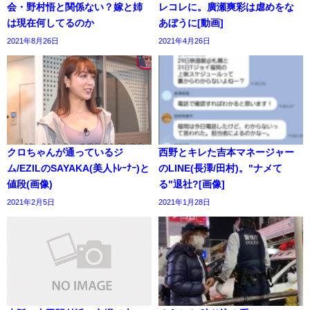
会・野村悟と関係ない？嫁と姉
レコレに。廣瀬爽彩は虐めをな
は現在何してるのか
あぼうに[動画]
2021年8月26日
2021年4月26日
クロちゃんが通っているジ
西野とキレた吉本マネージャー
ム/EZILのSAYAKA(美人ﾄﾚｰﾅｰ)と
のLINE(長澤/田村)。"ナメて
値段(画像)
る"退社?[画像]
2021年2月5日
2021年1月28日