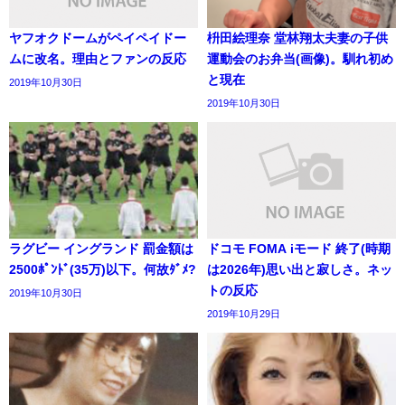
ヤフオクドームがペイペイドー
枡田絵理奈 堂林翔太夫妻の子供
ムに改名。理由とファンの反応
運動会のお弁当(画像)。馴れ初め
と現在
2019年10月30日
2019年10月30日
ラグビー イングランド 罰金額は
ドコモ FOMA iモード 終了(時期
2500ﾎﾟﾝﾄﾞ(35万)以下。何故ﾀﾞﾒ?
は2026年)思い出と寂しさ。ネッ
トの反応
2019年10月30日
2019年10月29日