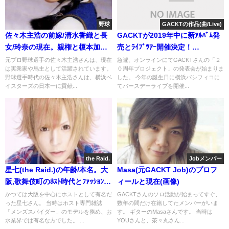
野球
GACKTの作品(曲/Live)
佐々木主浩の前嫁/清水香織と長
GACKTが2019年中に新ｱﾙﾊﾞﾑ発
女/玲奈の現在。親権と榎本加奈
売とﾗｲﾌﾞﾂｱｰ開催決定！
子との確執
SKIN,YFC,MALICE MIZER再結
元プロ野球選手の佐々木主浩さんは、現在
急遽、オンラインにてGACKTさんの「２
は実業家や馬主として活躍されています。
０周年プロジェクト」の発表会が始まりま
成も？
野球選手時代の佐々木主浩さんは、横浜ベ
した。 今年の誕生日に横浜パシフィコに
イスターズの日本一に貢献...
てバースデーライブを開催...
the Raid.
Jobメンバー
星七(the Raid.)の年齢/本名。大
Masa(元GACKT Job)のプロフ
阪,歌舞伎町のﾎｽﾄ時代とﾌｧｯｼｮﾝ!
ィールと現在(画像)
画像
かつては大阪を中心にホストとして有名だ
GACKTさんのソロ活動が始まってすぐ、
った星七さん。 当時はホスト専門雑誌
数年の間だけ在籍してたメンバーがいま
「メンズスパイダー」のモデルを務め、お
す。 ギターのMasaさんです。 当時は
水業界では有名な方でした。 ...
YOUさんと、茶々丸さん...