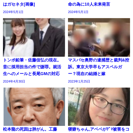
はガセネタ[画像]
命の為に10人未来発言
2024年5月1日
2024年5月1日
トンボ鉛筆・佐藤佳弘の現在。
マスパセ奥野の逮捕歴と裁判&控
昔に採用担当の件で謝罪。就活
訴。東京大学卒もアスペルガ
生へのメールと長尾GMの対応
ー？現在の結婚と嫁
2024年4月30日
2023年1月25日
松本龍の死因は肺がん。工藤
寝癖ちゃん,アベベがﾃﾞﾏ被害をコ