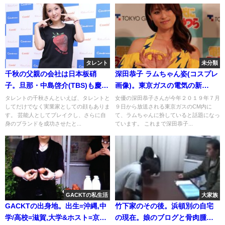
タレント
未分類
千秋の父親の会社は日本板硝
深田恭子 ラムちゃん姿(コスプレ
子。旦那・中島啓介(TBS)も慶
画像)。東京ガスの電気の新
應！若い頃と娘が似てる?
CM(動画)
タレントの千秋さんといえば、タレントと
女優の深田恭子さんが今年２０１９年７月
してだけでなく実業家としての顔もありま
９日から放送される東京ガスのCM内に
す。 芸能人としてブレイクし、さらに自
て、ラムちゃんに扮していると話題になっ
身のブランドを成功させたと...
ています。 これまで深田恭子...
GACKTの私生活
大家族
GACKTの出身地。出生=沖縄,中
竹下家のその後。浜頓別の自宅
学/高校=滋賀,大学&ホスト=京
の現在。娘のブログと骨肉腫の