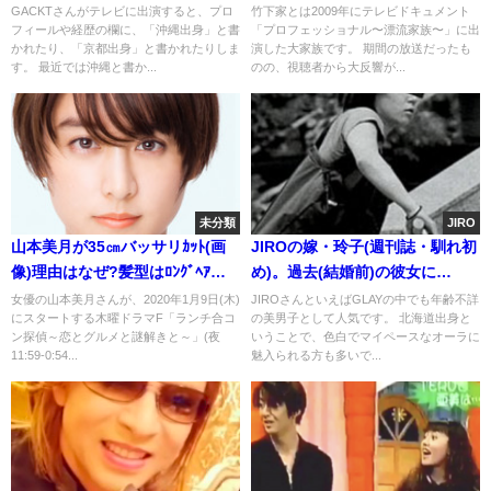
都。埼玉と韓国籍は嘘
噂
GACKTさんがテレビに出演すると、プロ
竹下家とは2009年にテレビドキュメント
フィールや経歴の欄に、「沖縄出身」と書
「プロフェッショナル〜漂流家族〜」に出
かれたり、「京都出身」と書かれたりしま
演した大家族です。 期間の放送だったも
す。 最近では沖縄と書か...
のの、視聴者から大反響が...
未分類
JIRO
山本美月が35㎝バッサリｶｯﾄ(画
JIROの嫁・玲子(週刊誌・馴れ初
像)理由はなぜ?髪型はﾛﾝｸﾞﾍｱが
め)。過去(結婚前)の彼女に
美人
YUKI?(画像)
女優の山本美月さんが、2020年1月9日(木)
JIROさんといえばGLAYの中でも年齢不詳
にスタートする木曜ドラマF「ランチ合コ
の美男子として人気です。 北海道出身と
ン探偵～恋とグルメと謎解きと～」(夜
いうことで、色白でマイペースなオーラに
11:59-0:54...
魅入られる方も多いで...