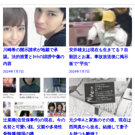
川崎希の開示請求が地裁で承
安井雄太は現在も生きてる？自
認。法的措置とﾈｯﾄの誹謗中傷の
殺説とお墓。事故放送後に掲示
内容
板で”芋虫”
2024年7月7日
2024年7月7日
辻菜摘(佐世保事件)の現在。今の
元少年Aと家族のその後。現在は
名前と可愛い顔。父親や多発性
西岡真から改名。結婚して妻子
骨髄腫/韓国の噂
を持つも離婚？