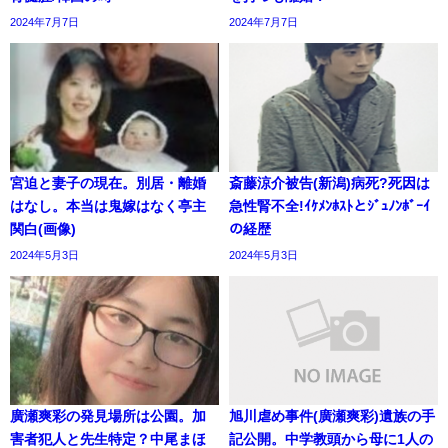
2024年7月7日
2024年7月7日
宮迫と妻子の現在。別居・離婚
斎藤涼介被告(新潟)病死?死因は
はなし。本当は鬼嫁はなく亭主
急性腎不全!ｲｹﾒﾝﾎｽﾄとｼﾞｭﾉﾝﾎﾞｰｲ
関白(画像)
の経歴
2024年5月3日
2024年5月3日
廣瀬爽彩の発見場所は公園。加
旭川虐め事件(廣瀬爽彩)遺族の手
害者犯人と先生特定？中尾まほ
記公開。中学教頭から母に1人の