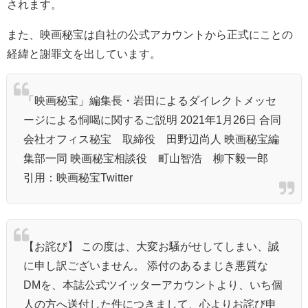
されます。
また、映画秘宝は自社の公式アカウントから正式にことの
経緯と謝罪文を出しています。
「映画秘宝」編集長・岩田によるダイレクトメッセ
ージによる恫喝に関するご説明 2021年1月26日 合同
会社オフィス秘宝 取締役 田野辺尚人 映画秘宝編
集部一同 映画秘宝相談役 町山智浩 柳下毅一郎
引用：映画秘宝Twitter
【お詫び】 この度は、大変お騒がせしてしまい、誠
に申し訳ございません。 添付のあるまじき悪質な
DMを、本誌公式ツイッターアカウントより、いち個
人の方へ送付した件につきまして、心よりお詫び申