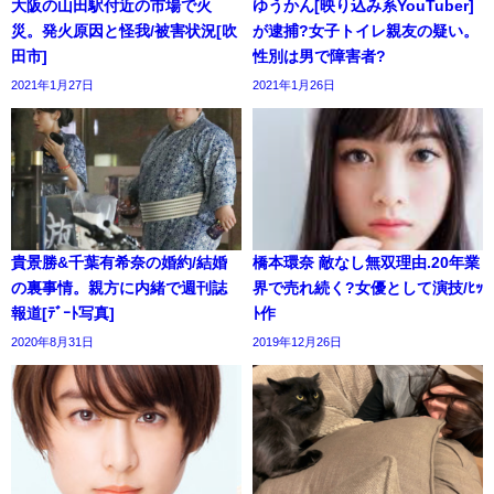
大阪の山田駅付近の市場で火
ゆうかん[映り込み系YouTuber]
災。発火原因と怪我/被害状況[吹
が逮捕?女子トイレ親友の疑い。
田市]
性別は男で障害者?
2021年1月27日
2021年1月26日
貴景勝&千葉有希奈の婚約/結婚
橋本環奈 敵なし無双理由.20年業
の裏事情。親方に内緒で週刊誌
界で売れ続く?女優として演技/ﾋｯ
報道[ﾃﾞｰﾄ写真]
ﾄ作
2020年8月31日
2019年12月26日