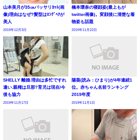
山本美月が35㎝バッサリｶｯﾄ(画
橋本環奈の寝顔姿(最上もが
像)理由はなぜ?髪型はﾛﾝｸﾞﾍｱが
twitter画像)。変顔後に清楚な着
美人
物姿も話題
2019年12月3日
2019年11月22日
SHELLY 離婚.理由は多忙ですれ
陽葵(読み：ひまり)が4年連続1
違い.親権は旦那?育児は現在/今
位。赤ちゃん名前ランキング
後も協力
2019年度
2019年11月17日
2019年11月1日