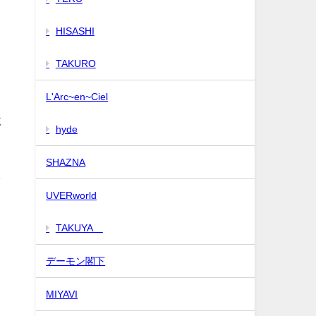
HISASHI
TAKURO
L'Arc~en~Ciel
に
hyde
SHAZNA
し
UVERworld
TAKUYA∞
デーモン閣下
MIYAVI