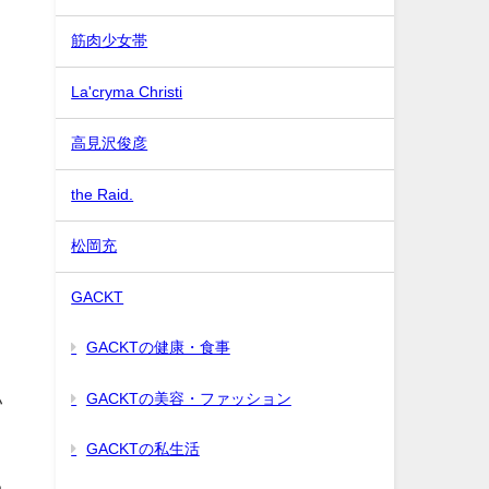
筋肉少女帯
La'cryma Christi
高見沢俊彦
the Raid.
松岡充
GACKT
GACKTの健康・食事
GACKTの美容・ファッション
い
GACKTの私生活
る