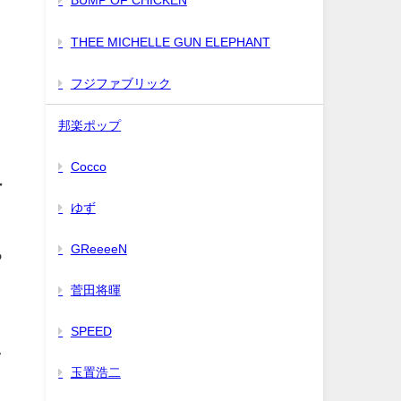
BUMP OF CHICKEN
THEE MICHELLE GUN ELEPHANT
フジファブリック
。
邦楽ポップ
Cocco
ー
ゆず
GReeeeN
る
菅田将暉
SPEED
し
玉置浩二