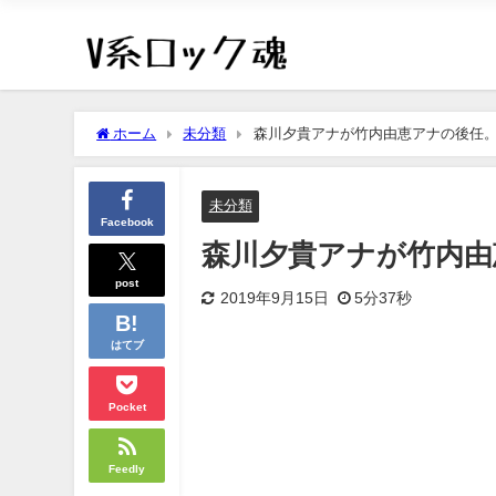
ホーム
未分類
森川夕貴アナが竹内由恵アナの後任。
未分類
Facebook
森川夕貴アナが竹内由
post
2019年9月15日
5分37秒
はてブ
Pocket
Feedly