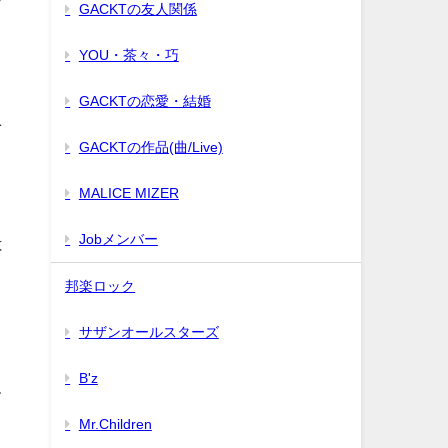
GACKTの友人関係
YOU・茶々・巧
GACKTの恋愛・結婚
ニ
GACKTの作品(曲/Live)
MALICE MIZER
Jobメンバー
は
邦楽ロック
サザンオールスターズ
B'z
て
Mr.Children