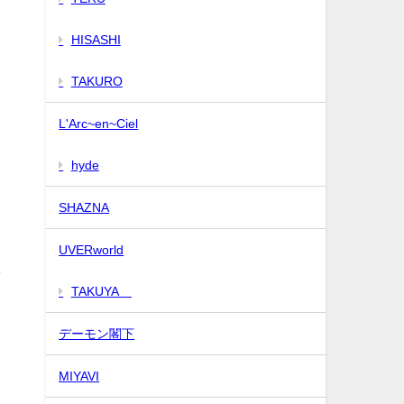
HISASHI
TAKURO
L'Arc~en~Ciel
hyde
SHAZNA
UVERworld
ャ
TAKUYA∞
デーモン閣下
と
MIYAVI