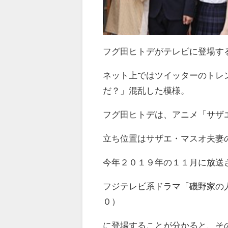
フグ田ヒトデがテレビに登場す
ネット上ではツイッターのトレ
だ？」混乱した模様。
フグ田ヒトデは、アニメ「サザエ
立ち位置はサザエ・マスオ夫妻
今年２０１９年の１１月に放送
フジテレビ系ドラマ「磯野家の
０）
に登場することが分かると、そ