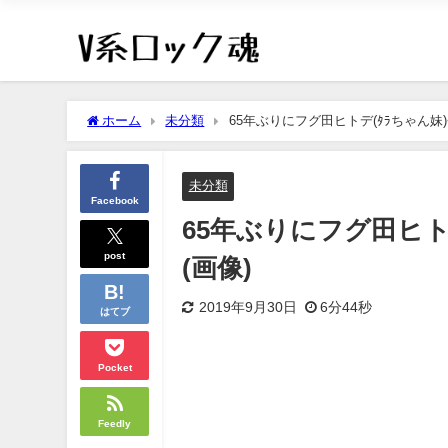
ホーム
未分類
65年ぶりにフグ田ヒトデ(ﾀﾗちゃん妹
未分類
Facebook
65年ぶりにフグ田ヒト
post
(画像)
2019年9月30日
6分44秒
はてブ
Pocket
Feedly