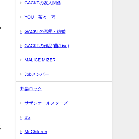
GACKTの友人関係
YOU・茶々・巧
の
GACKTの恋愛・結婚
GACKTの作品(曲/Live)
MALICE MIZER
Jobメンバー
邦楽ロック
サザンオールスターズ
B'z
載
Mr.Children