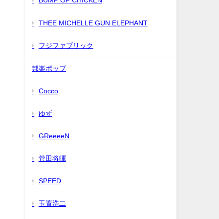
BUMP OF CHICKEN
THEE MICHELLE GUN ELEPHANT
フジファブリック
邦楽ポップ
Cocco
ゆず
GReeeeN
菅田将暉
SPEED
玉置浩二