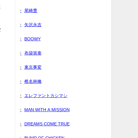
た
尾崎豊
矢沢永吉
な
BOOWY
布袋寅泰
東京事変
椎名林檎
エレファントカシマシ
MAN WITH A MISSION
DREAMS COME TRUE