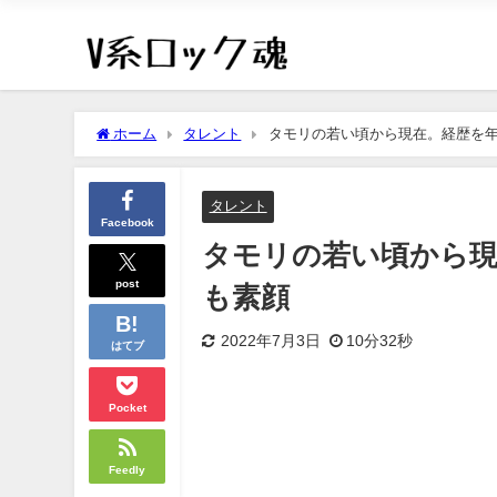
ホーム
タレント
タモリの若い頃から現在。経歴を
タレント
Facebook
タモリの若い頃から現
post
も素顔
2022年7月3日
10分32秒
はてブ
Pocket
Feedly