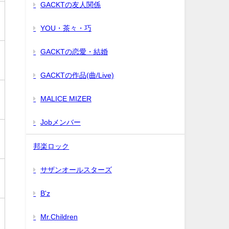
GACKTの友人関係
YOU・茶々・巧
GACKTの恋愛・結婚
GACKTの作品(曲/Live)
MALICE MIZER
Jobメンバー
邦楽ロック
サザンオールスターズ
B'z
Mr.Children