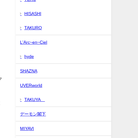
HISASHI
TAKURO
L'Arc~en~Ciel
hyde
SHAZNA
ク
UVERworld
TAKUYA∞
と
デーモン閣下
MIYAVI