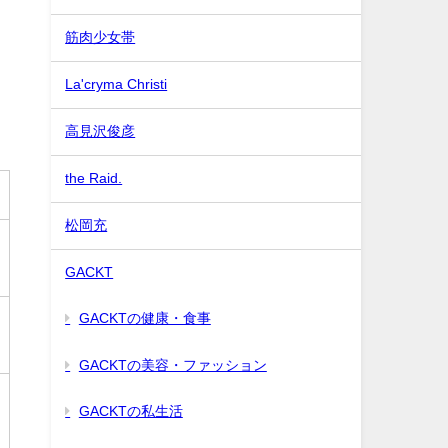
筋肉少女帯
La'cryma Christi
高見沢俊彦
the Raid.
松岡充
GACKT
GACKTの健康・食事
GACKTの美容・ファッション
GACKTの私生活