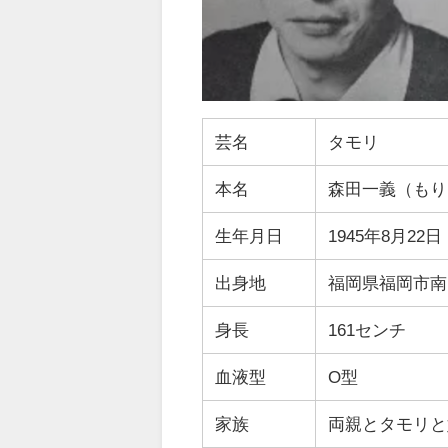
芸名
タモリ
本名
森田一義（もり
生年月日
1945年8月22日
出身地
福岡県福岡市南
身長
161センチ
血液型
O型
家族
両親とタモリと