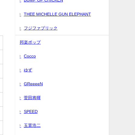
BUMP OF CHICKEN
THEE MICHELLE GUN ELEPHANT
フジファブリック
邦楽ポップ
Cocco
ゆず
GReeeeN
菅田将暉
SPEED
玉置浩二