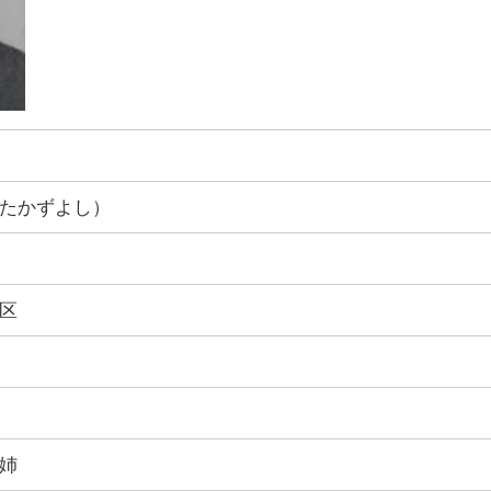
たかずよし）
区
姉