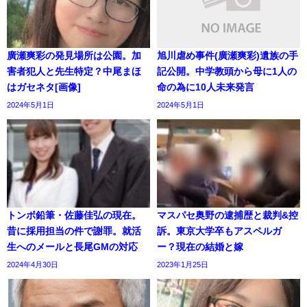
廣瀬爽彩の発見場所は公園。加
旭川虐め事件(廣瀬爽彩)遺族の手
害者犯人と先生特定？中尾まほ
記公開。中学教頭から母に1人の
はガセネタ[画像]
命の為に10人未来発言
2024年5月1日
2024年5月1日
トンボ鉛筆・佐藤佳弘の現在。
マスパセ奥野の逮捕歴と裁判&控
昔に採用担当の件で謝罪。就活
訴。東京大学卒もアスペルガ
生へのメールと長尾GMの対応
ー？現在の結婚と嫁
2024年4月30日
2023年1月25日