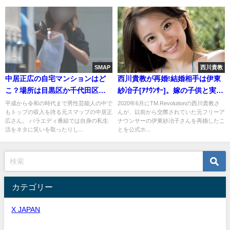
SMAP
西川貴教
中居正広の自宅マンションはど
西川貴教が再婚!結婚相手は伊東
こ？場所は目黒区か千代田区
紗冶子[ｱﾅｳﾝｻｰ]。嫁の子供と実家
か。実家は辻堂(画像)
の母
平成から令和の時代まで男性芸能人の中で
2020年6月にTM.Revolutionの西川貴教さ
もトップの収入を誇る元スマップの中居正
んが、以前から交際されていた元フリーア
広さん。 バラエディ番組では自身の私生
ナウンサーの伊東紗冶子さんを再婚したこ
活をネタに笑いを取ったりし...
とを公式ホ...
カテゴリー
X JAPAN