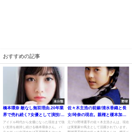
おすすめの記事
未分類
野球
橋本環奈 敵なし無双理由.20年業
佐々木主浩の前嫁/清水香織と長
界で売れ続く?女優として演技/ﾋｯ
女/玲奈の現在。親権と榎本加奈
ﾄ作
子との確執
アイドル時代から女優になった現在まで強
元プロ野球選手の佐々木主浩さんは、現在
い支持を維持し続ける橋本環奈さん。 バ
は実業家や馬主として活躍されています。