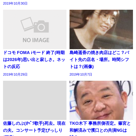
2019年10月30日
ドコモ FOMA iモード 終了(時期
島崎遥香の焼き肉店はどこ？バ
は2026年)思い出と寂しさ。ネッ
イト先の店名・場所。時間シフ
トの反応
トは？(画像)
2019年10月29日
2019年10月7日
佐藤しのぶ(ｵﾍﾟﾗ歌手)死去。現在
TKO木下 事務所側否定。篠宮と
の夫。コンサート予定びっしり
和解済みで濱口との共演NGは