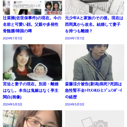
辻菜摘(佐世保事件)の現在。今の
元少年Aと家族のその後。現在は
名前と可愛い顔。父親や多発性
西岡真から改名。結婚して妻子
骨髄腫/韓国の噂
を持つも離婚？
2024年7月7日
2024年7月7日
宮迫と妻子の現在。別居・離婚
斎藤涼介被告(新潟)病死?死因は
はなし。本当は鬼嫁はなく亭主
急性腎不全!ｲｹﾒﾝﾎｽﾄとｼﾞｭﾉﾝﾎﾞｰｲ
関白(画像)
の経歴
2024年5月3日
2024年5月3日