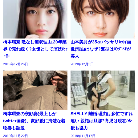
橋本環奈 敵なし無双理由.20年業
山本美月が35㎝バッサリｶｯﾄ(画
界で売れ続く?女優として演技/ﾋｯ
像)理由はなぜ?髪型はﾛﾝｸﾞﾍｱが
ﾄ作
美人
2019年12月26日
2019年12月3日
橋本環奈の寝顔姿(最上もが
SHELLY 離婚.理由は多忙ですれ
twitter画像)。変顔後に清楚な着
違い.親権は旦那?育児は現在/今
物姿も話題
後も協力
2019年11月22日
2019年11月17日