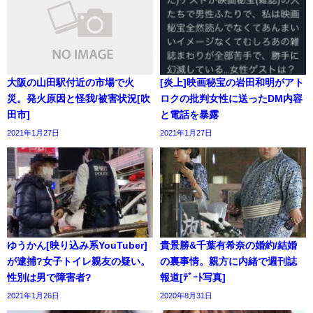
大阪の山田駅付近の市場で火
[炎上]映画秘宝の岩田和明がアト
災。発火原因と怪我/被害状況[吹
ロクの批判女性に送ったDM内容
田市]
と電話を暴露
2021年1月27日
2021年1月27日
ゆうかん[映り込み系YouTuber]
貴景勝&千葉有希奈の婚約/結婚
が逮捕?女子トイレ親友の疑い。
の裏事情。親方に内緒で週刊誌
性別は男で障害者?
報道[ﾃﾞｰﾄ写真]
2021年1月26日
2020年8月31日