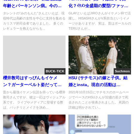
年齢とパーキンソン病。今の病
化？ｲｹﾒﾝ全盛期の髪型/ファッシ
気[死なない]
ョン比較[画像]
タレントの”みのもんた”さんといえば、現
GLAYといえばJIROさんがイケメン枠で活
役時代は高齢の女性を中心に支持を集める
躍し、HISASHIさんがV系担当というイメ
カリスマ的司会者でありました。 多くの
ージがありますが、実は、昔はボーカルの
レギュラーを抱えながらも...
TERUさんが...
BUCK-TICK
Suchmos
櫻井敦司はすっぴんもイケメ
HSU (サチモス)の嫁と子供。結
ン？ガーターベルト姿だって太
婚とinsta。現在の活動は
ももが美しい(画像)
vaundyやTAIKINGのｻﾎﾟｰﾄ
昔から最強イケメン伝説を持っている櫻井
2021年10月15日にサチモスのホームペー
敦司さんですが、彼は一応はヴィジュアル
ジでベースのHSUさんが32歳の若さで死
系です。 ライブやメディアに登場する際
去されたことが発表されました。 死因の
は、バッチリとメイクを決め...
詳細は明かされてい...