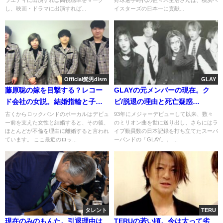
ラエディに出演すれば高視聴率をマーク
野球選手時代の佐々木主浩さんは、横浜ベ
し、映画・ドラマに出演すれば...
イスターズの日本一に貢献...
Official髭男dism
GLAY
藤原聡の嫁を目撃する？レコー
GLAYの元メンバーの現在。ク
ド会社の女説。結婚指輪と子
ビ/脱退の理由と死亡疑惑
供。不倫/離婚の可能性?
(shingo,iso,Akira)
古くからロックバンドのボーカルはデビュ
93年にメジャーデビューして以来、数々
ー前を支えた女性と結婚すると、その後、
のミリオン曲を世に送り出し、さらにはラ
ほとんどが不倫を理由に離婚すると言われ
イブ動員数の日本記録を打ち立てたスーパ
ています。 ここ最近のロッ...
ーバンドの「GLAY」。 ...
タレント
TERU
現在のみのもんた。引退理由は
TERUの若い頃。今は太って劣