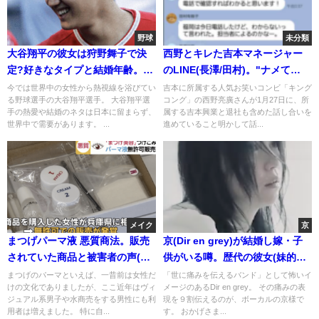
野球
未分類
大谷翔平の彼女は狩野舞子で決
西野とキレた吉本マネージャー
定?好きなタイプと結婚年齢。馴
のLINE(長澤/田村)。"ナメて
れ初めと匂わせ集
る"退社?[画像]
今では世界中の女性から熱視線を浴びてい
吉本に所属する人気お笑いコンビ「キング
る野球選手の大谷翔平選手。 大谷翔平選
コング」の西野亮廣さんが1月27日に、所
手の熱愛や結婚のネタは日本に留まらず、
属する吉本興業と退社も含めた話し合いを
世界中で需要があります。 ...
進めていること明かして話...
メイク
京
まつげパーマ液 悪質商法。販売
京(Dir en grey)が結婚し嫁・子
されていた商品と被害者の声(画
供がいる噂。歴代の彼女(妹的存
像)
在？)画像
まつげのパーマといえば、一昔前は女性だ
「世に痛みを伝えるバンド」として怖いイ
けの文化でありましたが、ここ近年はヴィ
メージのあるDir en grey。 その痛みの表
ジュアル系男子や水商売をする男性にも利
現を９割伝えるのが、ボーカルの京様で
用者は増えました。 特に自...
す。 おかげさま...