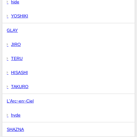
hide
YOSHIKI
GLAY
JIRO
TERU
HISASHI
TAKURO
L'Arc~en~Ciel
hyde
SHAZNA