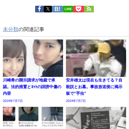
LINE
未分類
の関連記事
川崎希の開示請求が地裁で承
安井雄太は現在も生きてる？自
認。法的措置とﾈｯﾄの誹謗中傷の
殺説とお墓。事故放送後に掲示
内容
板で”芋虫”
2024年7月7日
2024年7月7日