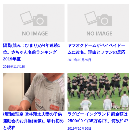
陽葵(読み：ひまり)が4年連続1
ヤフオクドームがペイペイドー
位。赤ちゃん名前ランキング
ムに改名。理由とファンの反応
2019年度
2019年10月30日
2019年11月1日
枡田絵理奈 堂林翔太夫妻の子供
ラグビー イングランド 罰金額は
運動会のお弁当(画像)。馴れ初め
2500ﾎﾟﾝﾄﾞ(35万)以下。何故ﾀﾞﾒ?
と現在
2019年10月30日