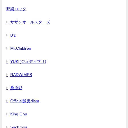
邦楽ロック
サザンオールスターズ
B'z
Mr.Children
YUKI(ジュディマリ)
RADWIMPS
桑原彰
Official髭男dism
King Gnu
Suchmos