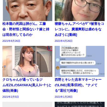
松本龍の死因は肺がん。工藤
寝癖ちゃん,アベベがﾃﾞﾏ被害をコ
会・野村悟と関係ない？嫁と姉
レコレに。廣瀬爽彩は虐めをな
は現在何してるのか
あぼうに[動画]
2021年8月26日
2021年4月26日
クロちゃんが通っているジ
西野とキレた吉本マネージャー
ム/EZILのSAYAKA(美人ﾄﾚｰﾅｰ)と
のLINE(長澤/田村)。"ナメて
値段(画像)
る"退社?[画像]
2021年2月5日
2021年1月28日