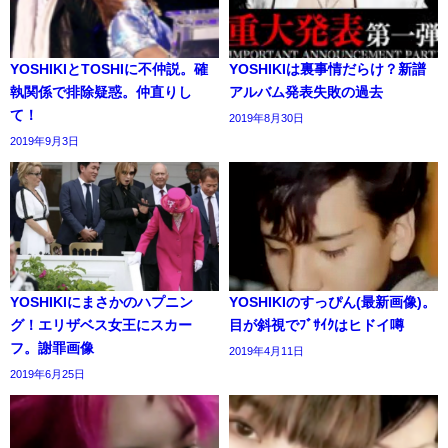
YOSHIKIとTOSHIに不仲説。確
YOSHIKIは裏事情だらけ？新譜
執関係で排除疑惑。仲直りし
アルバム発表失敗の過去
て！
2019年8月30日
2019年9月3日
YOSHIKIにまさかのハプニン
YOSHIKIのすっぴん(最新画像)。
グ！エリザベス女王にスカー
目が斜視でﾌﾞｻｲｸはヒドイ噂
フ。謝罪画像
2019年4月11日
2019年6月25日