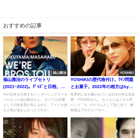
おすすめの記事
福山雅治
YOSHIKI
福山雅治のライブセトリ
YOSHIKIの歴代格付け。ﾜｲﾝ問題
(2021~2022)。ｸﾞｯｽﾞと日程。紅
とお菓子。2022年の相方はhyde
白曲”道標”で大ﾄﾘ?
?GACKTの代役
今や日本を代表するシンガーソングライタ
世界的に名を轟かせている日本が誇る音楽
ーになった福山雅治さん。 かつては俳優
家・YOSHIKIさん。 もともとはメタル系
としての知名度が先に上がり、アイドル的
バンド「X」のドラムとして世に出て、解
な人気が凄まじかったですが...
散後はプロデューサー...