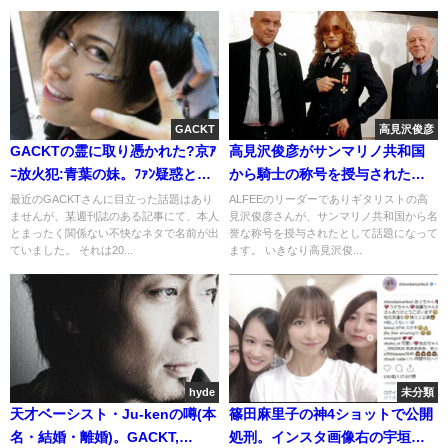
GACKT
高見沢俊彦
GACKTの霊に取り憑かれた?京ｱ
高見沢俊彦がサンマリノ共和国
ﾆ放火犯:青葉の妹。ﾌｧﾝ疑惑と自
から騎士の称号を授与された理
宅に来た女
由。なぜ？
最近のGACKTさんに目立った話題はあり
ALFEEのリーダーでありギタリストの高
ませんが、某週刊誌のある記事にて、本人
見沢俊彦さんが、サンマリノ共和国から名
とまったく関係ない不快なネタで名前が出
誉な称号を授与されたとして話題になって
ていました。 それは20...
ます。 いきなり高見沢俊...
hyde
未分類
天才ベーシスト・Ju-kenの噂(本
篠田麻里子の神4ショットで公開
名・結婚・離婚)。GACKT,
処刑。インスタ画像右の宇垣美