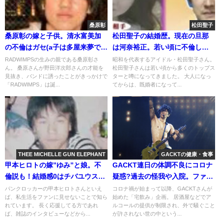
桑原彰
松田聖子
桑原彰の嫁と子供。清水富美加
松田聖子の結婚歴。現在の旦那
の不倫はガセ(a子は多屋来夢で特
は河奈裕正。若い頃に不倫し前
定?)
夫と離婚
RADWIMPSの生みの親である桑原彰さ
昭和を代表するアイドル・松田聖子さん。
ん。 桑原さんが野田洋次郎さんの才能を
松田聖子さんは若い頃から多くのトップス
見抜き、バンドに誘ったことがきっかけで
ターと噂になってきました。 大人になっ
「RADWIMPS」は誕...
てからは、既婚者になって...
THEE MICHELLE GUN ELEPHANT
GACKTの健康・食事
甲本ヒロトの嫁”ゆみ”と娘。不
GACKT連日の体調不良にコロナ
倫説も！結婚感0はチバユウスケ
疑惑?過去の怪我や入院。ファン
に影響?
の反応
パンクロッカーの甲本ヒロトさんといえ
コロナ禍が始まって以降、GACKTさんが
ば、私生活をファンに見せないことで知ら
始めた「宅飲み」企画。 居酒屋などでア
れています。 長く応援してる方であれ
ルコールの提供が制限され、外で騒ぐこと
ば、雑誌のインタビューなどから...
が許されない世の中という...