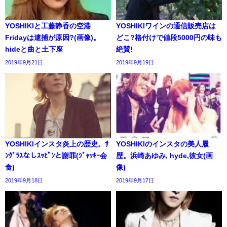
YOSHIKIと工藤静香の空港
YOSHIKIワインの通信販売店は
Fridayは逮捕が原因?(画像)。
どこ?格付けで値段5000円の味も
hideと曲と土下座
絶賛!
2019年9月21日
2019年9月19日
YOSHIKIインスタ炎上の歴史。ｻ
YOSHIKIのインスタの美人履
ﾝｸﾞﾗｽなしｽｯﾋﾟﾝと謝罪(ｼﾞｬｯｷｰ会
歴。浜崎あゆみ, hyde,彼女(画
食)
像)
2019年9月18日
2019年9月17日