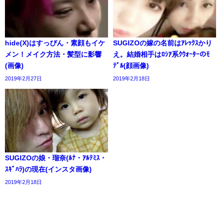
hide(X)はすっぴん・素顔もイケ
SUGIZOの嫁の名前はｱﾚｯｸｽかり
メン！メイク方法・髪型に影響
え。結婚相手はﾛｼｱ系ｸｳｫｰﾀｰのﾓ
(画像)
ﾃﾞﾙ(顔画像)
2019年2月27日
2019年2月18日
SUGIZOの娘・瑠奈(ﾙﾅ・ｱﾙﾃﾐｽ・
ｽｷﾞﾊﾗ)の現在(インスタ画像)
2019年2月18日