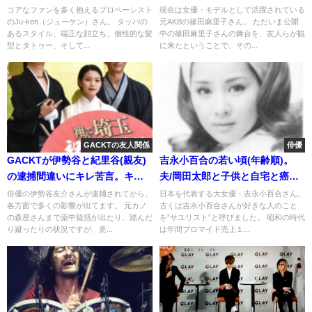
hyde,布袋のｻﾎﾟﾒﾝ
里
コアなファンを多く抱えるプロベーシスト
現在は女優・モデルとして活躍されている
のJu-ken（ジューケン）さん。 タッパの
元AKBの篠田麻里子さん。 ただいま公開
あるスタイル、端正な顔立ち、個性的な髪
中の篠田麻里子さんの舞台を、友人らが観
型とタトゥー、そして...
に来たということで、その...
GACKTの友人関係
俳優
GACKTが伊勢谷と紀里谷(親友)
吉永小百合の若い頃(年齢順)。
の逮捕間違いにキレ苦言。キス
夫/岡田太郎と子供と自宅と癌。
シーン[画像]
渡哲也との昔
俳優の伊勢谷友介さんが逮捕されてから、
日本を代表する大女優・吉永小百合さん。
各方面で多くの影響が出てます。 元カノ
古くは吉永小百合さんが好きな人のこと
の森星さんまで薬中疑惑が出たり、踏んだ
を”サユリスト”と呼びました。 昭和の時代
り蹴ったりの状況ですが、意...
は年間ブロマイド売上１...