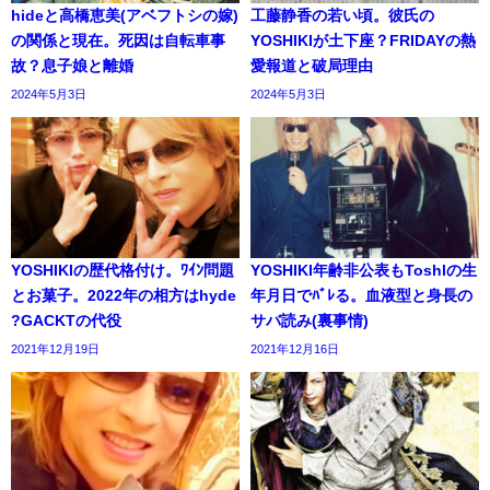
hideと高橋恵美(アベフトシの嫁)
工藤静香の若い頃。彼氏の
の関係と現在。死因は自転車事
YOSHIKIが土下座？FRIDAYの熱
故？息子娘と離婚
愛報道と破局理由
2024年5月3日
2024年5月3日
YOSHIKIの歴代格付け。ﾜｲﾝ問題
YOSHIKI年齢非公表もToshlの生
とお菓子。2022年の相方はhyde
年月日でﾊﾞﾚる。血液型と身長の
?GACKTの代役
サバ読み(裏事情)
2021年12月19日
2021年12月16日