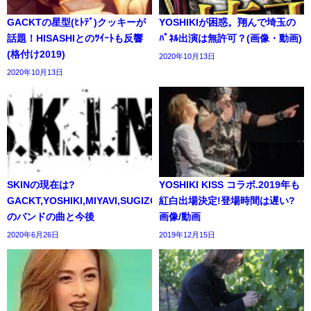
GACKTの星型(ﾋﾄﾃﾞ)クッキーが
YOSHIKIが困惑。翔んで埼玉の
話題！HISASHIとのﾂｲｰﾄも反響
ﾊﾟﾈﾙ出演は無許可？(画像・動画)
(格付け2019)
2020年10月13日
2020年10月13日
SKINの現在は?
YOSHIKI KISS コラボ.2019年も
GACKT,YOSHIKI,MIYAVI,SUGIZO
紅白出場決定!登場時間は遅い?
のバンドの曲と今後
画像/動画
2020年6月26日
2019年12月15日