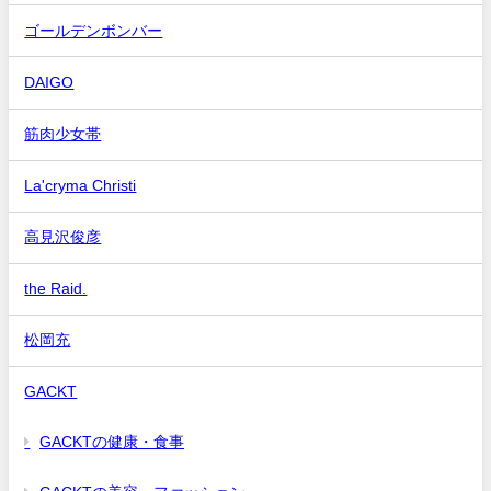
ゴールデンボンバー
DAIGO
筋肉少女帯
La'cryma Christi
高見沢俊彦
the Raid.
松岡充
GACKT
GACKTの健康・食事