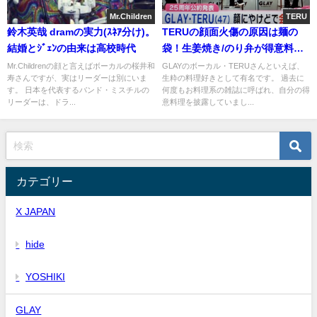
Mr.Children
TERU
鈴木英哉 dramの実力(ｽﾈｱ分け)。
TERUの顔面火傷の原因は麺の
結婚とｼﾞｪﾝの由来は高校時代
袋！生姜焼き/のり弁が得意料理
のおじさん
Mr.Childrenの顔と言えばボーカルの桜井和
GLAYのボーカル・TERUさんといえば、
寿さんですが、実はリーダーは別にいま
生粋の料理好きとして有名です。 過去に
す。 日本を代表するバンド・ミスチルの
何度もお料理系の雑誌に呼ばれ、自分の得
リーダーは、ドラ...
意料理を披露していまし...
カテゴリー
X JAPAN
hide
YOSHIKI
GLAY