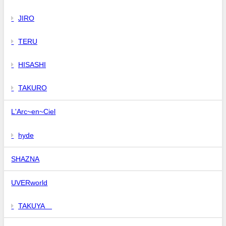
JIRO
TERU
HISASHI
TAKURO
L'Arc~en~Ciel
hyde
SHAZNA
UVERworld
TAKUYA∞