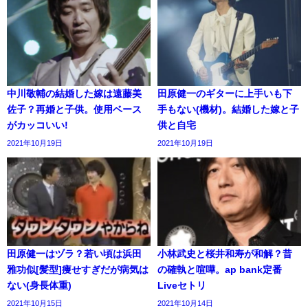
中川敬輔の結婚した嫁は遠藤美
田原健一のギターに上手いも下
佐子？再婚と子供。使用ベース
手もない(機材)。結婚した嫁と子
がカッコいい!
供と自宅
2021年10月19日
2021年10月19日
田原健一はヅラ？若い頃は浜田
小林武史と桜井和寿が和解？昔
雅功似[髪型]痩せすぎだが病気は
の確執と喧嘩。ap bank定番
ない(身長体重)
Liveセトリ
2021年10月15日
2021年10月14日