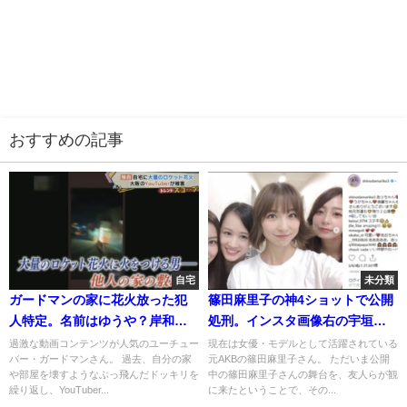
おすすめの記事
自宅
未分類
ガードマンの家に花火放った犯
篠田麻里子の神4ショットで公開
人特定。名前はゆうや？岸和田
処刑。インスタ画像右の宇垣美
の自宅住所は隠すべき?[動画]
里
過激な動画コンテンツが人気のユーチュー
現在は女優・モデルとして活躍されている
バー・ガードマンさん。 過去、自分の家
元AKBの篠田麻里子さん。 ただいま公開
や部屋を壊すようなぶっ飛んだドッキリを
中の篠田麻里子さんの舞台を、友人らが観
繰り返し、YouTuber...
に来たということで、その...