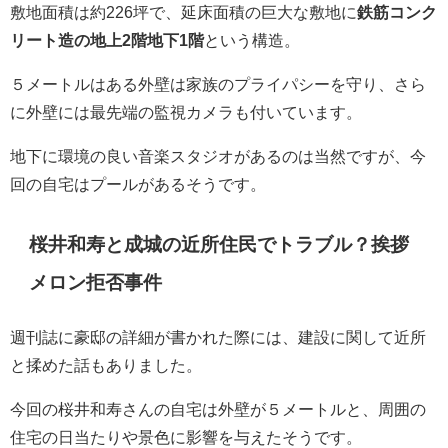
敷地面積は約
226
坪で、延床面積の巨大な敷地に
鉄筋コンク
リート造の地上
2
階地下
1
階
という構造。
５メートルはある外壁は家族のプライパシーを守り、さら
に外壁には最先端の監視カメラも付いています。
地下に環境の良い音楽スタジオがあるのは当然ですが、今
回の自宅はプールがあるそうです。
桜井和寿と成城の近所住民でトラブル？挨拶
メロン拒否事件
週刊誌に豪邸の詳細が書かれた際には、建設に関して近所
と揉めた話もありました。
今回の桜井和寿さんの自宅は外壁が５メートルと、周囲の
住宅の日当たりや景色に影響を与えたそうです。