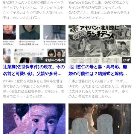
時代(画像)
ダンサー
GACKTさんのソロ活動の初期からベース
YouTubeを始めて以来、GACKT流エクサ
を担っていたレンさん。 ファンからは小
サイズや英会話が話題になっている
さくて子犬のようで可愛いと人気でした。
GACKTさん。 基本的には自身から発信す
実はこのレンさんはYO...
るコンテンツがメイン...
未成年の事件
ゆず
辻菜摘(佐世保事件)の現在。今の
北川悠仁の母と妻・高島彩。離
名前と可愛い顔。父親や多発性
婚の可能性は？結婚式と嫁姑問
骨髄腫/韓国の噂
題と子供の学校
2004年に世間を震撼させた長崎県佐世保
日本が世界に誇り2人組デュオ「ゆず」。
市で起きた小学生による大事件。 「佐世
ゆずの一人である北川悠仁さんは、男女共
保小6女児同級生殺害事件」と呼ばれ、現
に支持されるカリスマであります。 多く
在までにネット上でも頻繁...
の人が共感できる親しみや...