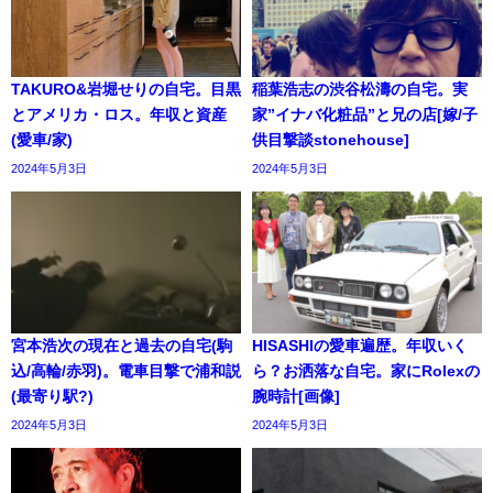
TAKURO&岩堀せりの自宅。目黒
稲葉浩志の渋谷松濤の自宅。実
とアメリカ・ロス。年収と資産
家”イナバ化粧品”と兄の店[嫁/子
(愛車/家)
供目撃談stonehouse]
2024年5月3日
2024年5月3日
宮本浩次の現在と過去の自宅(駒
HISASHIの愛車遍歴。年収いく
込/高輪/赤羽)。電車目撃で浦和説
ら？お洒落な自宅。家にRolexの
(最寄り駅?)
腕時計[画像]
2024年5月3日
2024年5月3日