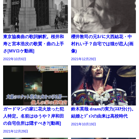
東京協奏曲の歌詞解釈。桜井和
櫻井敦司の元ｶﾉに大西結花・中
寿と宮本浩次の歌質・曲の上手
村れい子？自宅では猫が恋人(画
さ[MVロケ動画]
像)
2022年10月6日
2021年12月29日
ガードマンの家に花火放った犯
鈴木英哉 dramの実力(ｽﾈｱ分け)。
人特定。名前はゆうや？岸和田
結婚とｼﾞｪﾝの由来は高校時代
の自宅住所は隠すべき?[動画]
2021年10月19日
2021年12月29日