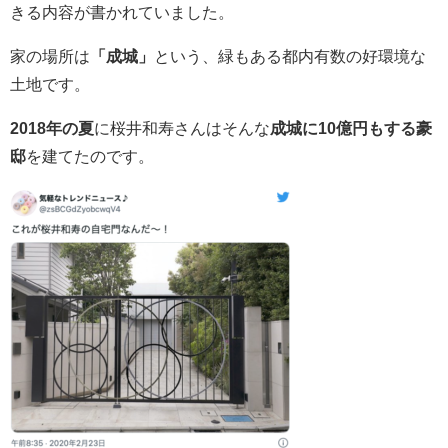
きる内容が書かれていました。
家の場所は
「成城」
という、緑もある都内有数の好環境な
土地です。
2018年の夏
に桜井和寿さんはそんな
成城に10億円もする豪
邸
を建てたのです。