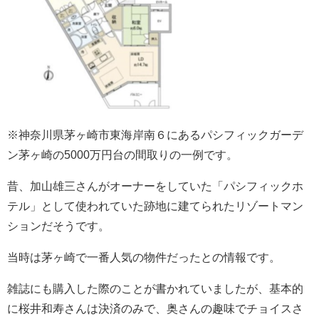
※
神奈川県茅ヶ崎市東海岸南６にある
パシフィックガーデ
ン茅ヶ崎の5000万円台の間取りの一例
です。
昔、加山雄三さんがオーナーをしていた
「パシフィックホ
テル」
として使われていた跡地に建てられた
リゾートマン
ションだ
そうです。
当時は茅ヶ崎で一番人気の物件だったとの情報です。
雑誌にも購入した際のことが書かれていましたが、基本的
に桜井和寿さんは決済のみで、奥さんの趣味でチョイスさ