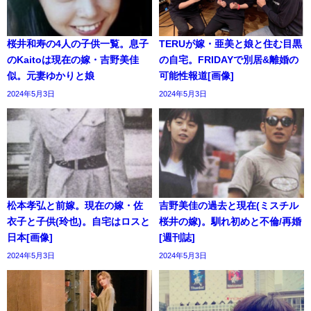
桜井和寿の4人の子供一覧。息子
TERUが嫁・亜美と娘と住む目黒
のKaitoは現在の嫁・吉野美佳
の自宅。FRIDAYで別居&離婚の
似。元妻ゆかりと娘
可能性報道[画像]
2024年5月3日
2024年5月3日
松本孝弘と前嫁。現在の嫁・佐
吉野美佳の過去と現在(ミスチル
衣子と子供(玲也)。自宅はロスと
桜井の嫁)。馴れ初めと不倫/再婚
日本[画像]
[週刊誌]
2024年5月3日
2024年5月3日