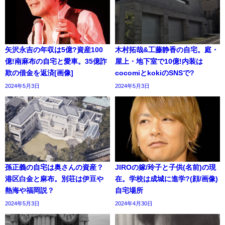
矢沢永吉の年収は5億?資産100
木村拓哉&工藤静香の自宅。庭・
億!南麻布の自宅と愛車。35億詐
屋上・地下室で10億!内装は
欺の借金を返済[画像]
cocomiとkokiのSNSで?
2024年5月3日
2024年5月3日
孫正義の自宅は奥さんの資産？
JIROの嫁/玲子と子供(名前)の現
港区白金と麻布。別荘は伊豆や
在。学校は成城に進学?(顔/画像)
熱海や福岡説？
自宅場所
2024年5月3日
2024年4月30日