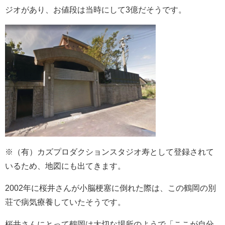
ジオがあり、お値段は当時にして3億だそうです。
※
（有）カズプロダクションスタジオ寿
として登録されて
いるため、地図にも出てきます。
2002年に桜井さんが
小脳梗塞
に倒れた際は、この
鶴岡の別
荘で病気療養
していたそうです。
桜井さんにとって鶴岡は大切な場所のようで
「ここが自分