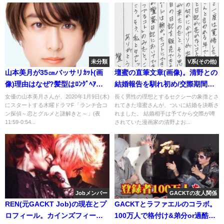
未分類
V系(その他)
山本美月が35㎝バッサリｶｯﾄ(画
壇蜜の直筆文章(画像)。清野との
像)理由はなぜ?髪型はﾛﾝｸﾞﾍｱが
結婚報告を馴れ初め/交際期間ま
美人
で
女優の山本美月さんが、2020年1月9日(木)
長く男性の理想とするセクシーの象徴とさ
にスタートする木曜ドラマF「ランチ合コ
れてきた壇蜜さんが、ついに結婚を決断さ
ン探偵～恋とグルメと謎解きと～」(夜
れました。 結婚相手は予てから交際が噂
11:59-0:54...
されていた漫画家の清野よお...
Jobメンバー
GACKTの友人関係
REN(元GACKT Job)の現在とプ
GACKTとラファエルのコラボ。
ロフィール。カインズフィール
100万人で格付け&弟分or過酷な