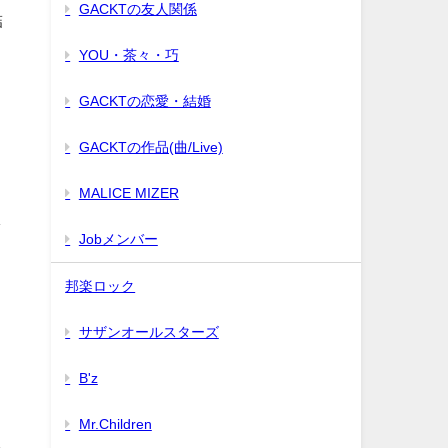
GACKTの友人関係
結
YOU・茶々・巧
GACKTの恋愛・結婚
GACKTの作品(曲/Live)
MALICE MIZER
し
Jobメンバー
邦楽ロック
サザンオールスターズ
３
B'z
Mr.Children