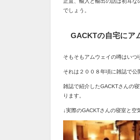
正直、輸入と輸出の話は初耳な
でしょう。
GACKTの自宅に
そもそもアムウェイの噂はいつ
それは２００８年頃に雑誌で公
雑誌で紹介したGACKTさんの
ります。
↓実際のGACKTさんの寝室と