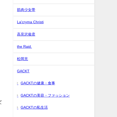
筋肉少女帯
La'cryma Christi
高見沢俊彦
the Raid.
松岡充
GACKT
運
GACKTの健康・食事
GACKTの美容・ファッション
て
GACKTの私生活