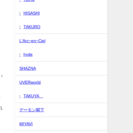
HISASHI
TAKURO
L'Arc~en~Ciel
hyde
SHAZNA
い
UVERworld
。
TAKUYA∞
て
れ
デーモン閣下
MIYAVI