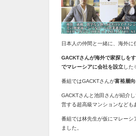
日本人の仲間と一緒に、海外に
GACKTさんが海外で家探しを
でマレーシアに会社を設立
した
番組ではGACKTさんが
富裕層向
GACKTさんと池田さんが紹介
営する超高級マンションなどもあ
番組では林先生が仮にマレーシア
ました。