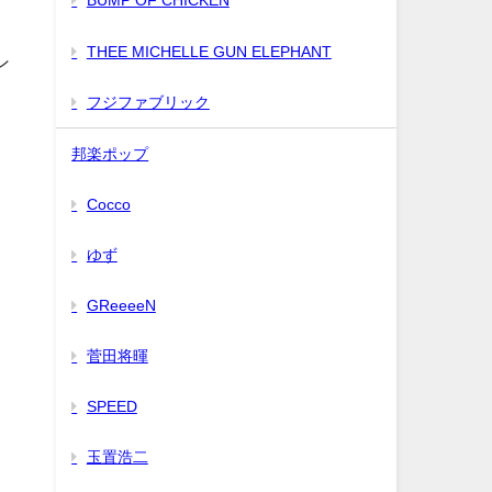
BUMP OF CHICKEN
THEE MICHELLE GUN ELEPHANT
ン
フジファブリック
タ
邦楽ポップ
Cocco
ゆず
GReeeeN
菅田将暉
SPEED
玉置浩二