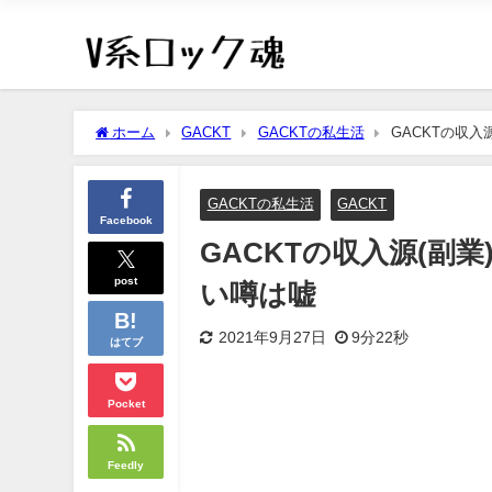
ホーム
GACKT
GACKTの私生活
GACKTの収
GACKTの私生活
GACKT
Facebook
GACKTの収入源(副
post
い噂は嘘
2021年9月27日
9分22秒
はてブ
Pocket
Feedly